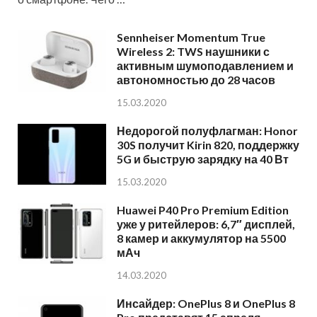
Sennheiser Momentum True
Wireless 2: TWS наушники с
активным шумоподавлением и
автономностью до 28 часов
15.03.2020
Недорогой полуфлагман: Honor
30S получит Kirin 820, поддержку
5G и быструю зарядку на 40 Вт
15.03.2020
Huawei P40 Pro Premium Edition
уже у ритейлеров: 6,7″ дисплей,
8 камер и аккумулятор на 5500
мАч
14.03.2020
Инсайдер: OnePlus 8 и OnePlus 8