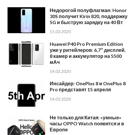
Недорогой полуфлагман: Honor
30S получит Kirin 820, поддержку
5G и быструю зарядку на 40 Вт
15.03.2020
Huawei P40 Pro Premium Edition
уже у ритейлеров: 6,7″ дисплей,
8 камер и аккумулятор на 5500
мАч
14.03.2020
Инсайдер: OnePlus 8 и OnePlus 8
Pro представят 15 апреля
14.03.2020
Не только для Китая: «умные»
часы OPPO Watch появятся и в
Европе