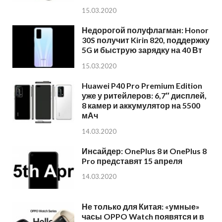
15.03.2020
Недорогой полуфлагман: Honor
30S получит Kirin 820, поддержку
5G и быструю зарядку на 40 Вт
15.03.2020
Huawei P40 Pro Premium Edition
уже у ритейлеров: 6,7″ дисплей,
8 камер и аккумулятор на 5500
мАч
14.03.2020
Инсайдер: OnePlus 8 и OnePlus 8
Pro представят 15 апреля
14.03.2020
Не только для Китая: «умные»
часы OPPO Watch появятся и в