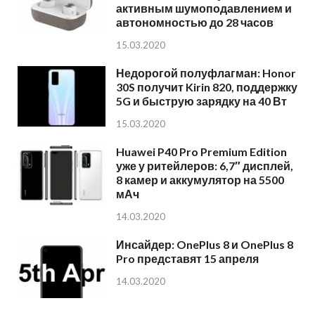
активным шумоподавлением и
автономностью до 28 часов
15.03.2020
Недорогой полуфлагман: Honor
30S получит Kirin 820, поддержку
5G и быструю зарядку на 40 Вт
15.03.2020
Huawei P40 Pro Premium Edition
уже у ритейлеров: 6,7″ дисплей,
8 камер и аккумулятор на 5500
мАч
14.03.2020
Инсайдер: OnePlus 8 и OnePlus 8
Pro представят 15 апреля
14.03.2020