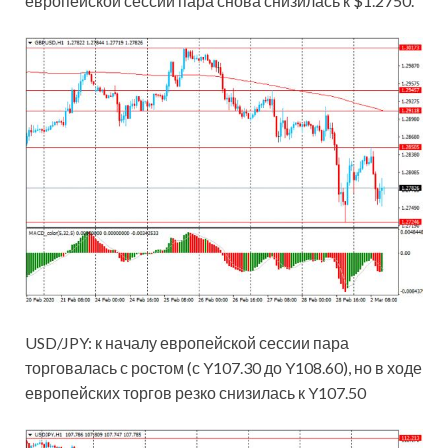
европейской сессии пара снова снизилась к $1.2750.
USD/JPY: к началу европейской сессии пара
торговалась с ростом (с Y107.30 до Y108.60), но в ходе
европейских торгов резко снизилась к Y107.50