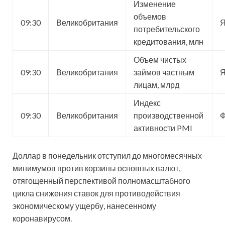
Изменение
объемов
09:30
Великобритания
Я
потребительского
кредитования, млн
Объем чистых
09:30
Великобритания
займов частным
Я
лицам, млрд
Индекс
09:30
Великобритания
производственной
Ф
активности PMI
Доллар в понедельник отступил до многомесячных
минимумов против корзины основных валют,
отягощенный перспективой полномасштабного
цикла снижения ставок для противодействия
экономическому ущербу, нанесенному
коронавирусом.