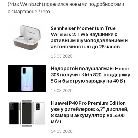
(Max Weinbach) поделился новыми подробностями
о смартфоне. Чего …
Sennheiser Momentum True
Wireless 2: TWS наушники с
активным шумоподавлением и
автономностью до 28 часов
15.03.2020
Недорогой полуфлагман: Honor
30S получит Kirin 820, поддержку
5G и быструю зарядку на 40 Вт
15.03.2020
Huawei P40 Pro Premium Edition
уже у ритейлеров: 6,7″ дисплей,
8 камер и аккумулятор на 5500
мАч
14.03.2020