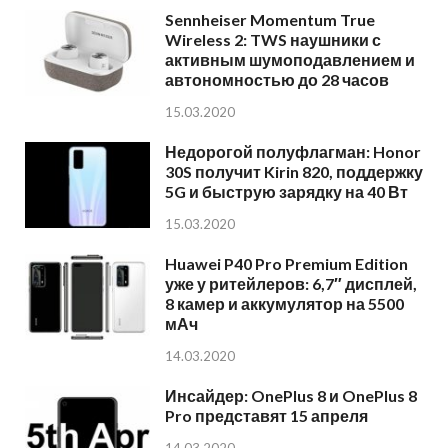
Sennheiser Momentum True
Wireless 2: TWS наушники с
активным шумоподавлением и
автономностью до 28 часов
15.03.2020
Недорогой полуфлагман: Honor
30S получит Kirin 820, поддержку
5G и быструю зарядку на 40 Вт
15.03.2020
Huawei P40 Pro Premium Edition
уже у ритейлеров: 6,7″ дисплей,
8 камер и аккумулятор на 5500
мАч
14.03.2020
Инсайдер: OnePlus 8 и OnePlus 8
Pro представят 15 апреля
14.03.2020