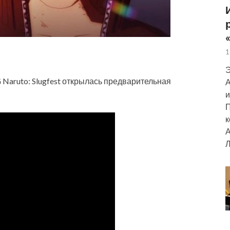
1
Э
ruto: Slugfest открылась предварительная
А
и
П
к
А
Л