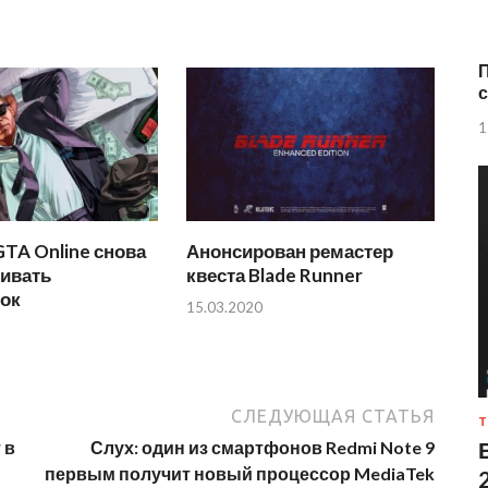
П
с
1
GTA Online снова
Анонсирован ремастер
бивать
квеста Blade Runner
ток
15.03.2020
СЛЕДУЮЩАЯ СТАТЬЯ
Т
 в
Слух: один из смартфонов Redmi Note 9
первым получит новый процессор MediaTek