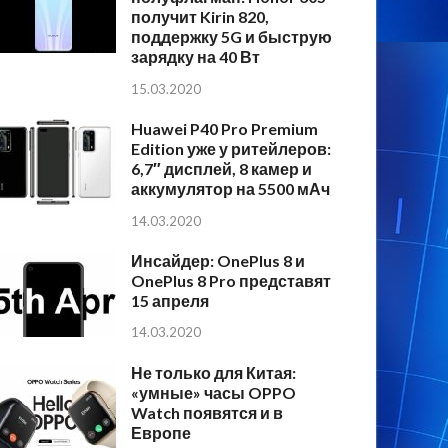
получит Kirin 820,
поддержку 5G и быструю
зарядку на 40 Вт
15.03.2020
Huawei P40 Pro Premium
Edition уже у ритейлеров:
6,7″ дисплей, 8 камер и
аккумулятор на 5500 мАч
14.03.2020
Инсайдер: OnePlus 8 и
OnePlus 8 Pro представят
15 апреля
14.03.2020
Не только для Китая:
«умные» часы OPPO
Watch появятся и в
Европе