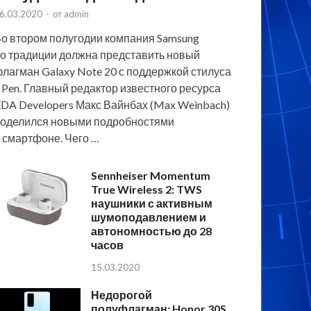
6.03.2020
-
от
admin
о втором полугодии компания Samsung
о традиции должна представить новый
лагман Galaxy Note 20 с поддержкой стилуса
 Pen. Главный редактор известного ресурса
DA Developers Макс Вайнбах (Max Weinbach)
оделился новыми подробностями
 смартфоне. Чего …
Sennheiser Momentum
True Wireless 2: TWS
наушники с активным
шумоподавлением и
автономностью до 28
часов
15.03.2020
Недорогой
полуфлагман: Honor 30S