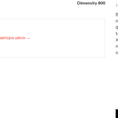
Dimensity 800
1
В
п
ф
S
автора admin →
X
п
о