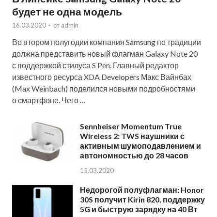
будет не одна модель
16.03.2020
-
от
admin
Во втором полугодии компания Samsung по традиции
должна представить новый флагман Galaxy Note 20
с поддержкой стилуса S Pen. Главный редактор
известного ресурса XDA Developers Макс Вайнбах
(Max Weinbach) поделился новыми подробностями
о смартфоне. Чего …
Sennheiser Momentum True
Wireless 2: TWS наушники с
активным шумоподавлением и
автономностью до 28 часов
15.03.2020
Недорогой полуфлагман: Honor
30S получит Kirin 820, поддержку
5G и быструю зарядку на 40 Вт