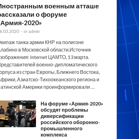
Иностранным военным атташе
рассказали о форуме
«Армия-2020»
6.03.2020
-
от
admin
кипаж танка армии КНР на полигоне
лабино в Московской области.Источник
зображения: Internet ЦАМТО, 13 марта.
редставителей военно-дипломатического
орпуса из стран Европы, Ближнего Востока,
фрики, Азиатско-Тихоокеанского региона и
атинской Америки проинформировали …
На форуме «Армия-2020»
обсудят проблемы
диверсификации
российского оборонно-
промышленного
комплекса