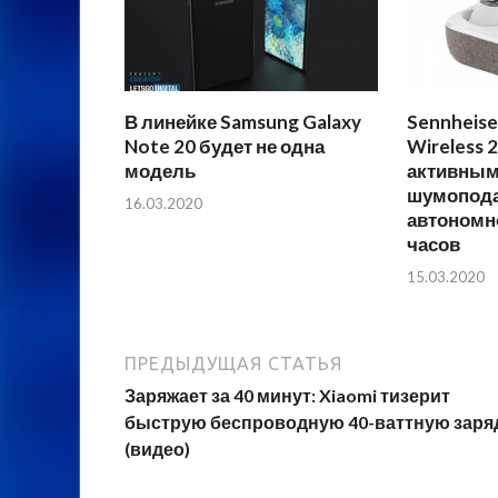
В линейке Samsung Galaxy
Sennheis
Note 20 будет не одна
Wireless 
модель
активны
шумопода
16.03.2020
автономн
часов
15.03.2020
ПРЕДЫДУЩАЯ СТАТЬЯ
Заряжает за 40 минут: Xiaomi тизерит
быструю беспроводную 40-ваттную заря
(видео)