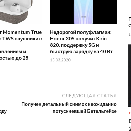
П
с
er Momentum True
Недорогой полуфлагман:
1
2: TWS наушники с
Honor 30S получит Kirin
м
820, поддержку 5G и
влением и
быструю зарядку на 40 Вт
остью до 28
15.03.2020
СЛЕДУЮЩАЯ СТАТЬЯ
Получен детальный снимок неожиданно
дку
потускневшей Бетельгейзе
Т