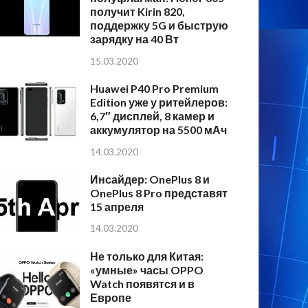
получит Kirin 820,
поддержку 5G и быструю
зарядку на 40 Вт
15.03.2020
Huawei P40 Pro Premium
Edition уже у ритейлеров:
6,7″ дисплей, 8 камер и
аккумулятор на 5500 мАч
14.03.2020
Инсайдер: OnePlus 8 и
OnePlus 8 Pro представят
15 апреля
14.03.2020
Не только для Китая:
«умные» часы OPPO
Watch появятся и в
Европе