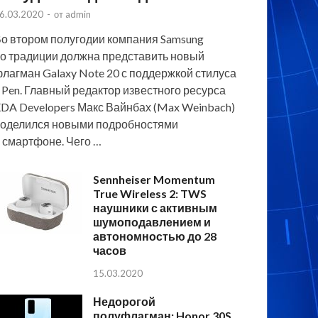
6.03.2020
-
от
admin
о втором полугодии компания Samsung
о традиции должна представить новый
лагман Galaxy Note 20 с поддержкой стилуса
 Pen. Главный редактор известного ресурса
DA Developers Макс Вайнбах (Max Weinbach)
оделился новыми подробностями
 смартфоне. Чего …
Sennheiser Momentum
True Wireless 2: TWS
наушники с активным
шумоподавлением и
автономностью до 28
часов
15.03.2020
Недорогой
полуфлагман: Honor 30S