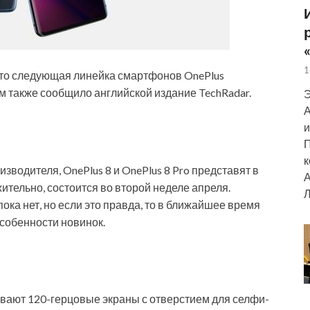
1
 что следующая линейка смартфонов OnePlus
м также сообщило английской издание TechRadar.
Э
А
и
П
к
зводителя, OnePlus 8 и OnePlus 8 Pro представят в
А
ительно, состоится во второй неделе апреля.
Л
ка нет, но если это правда, то в ближайшее время
особенности новинок.
ывают 120-герцовые экраны с отверстием для селфи-