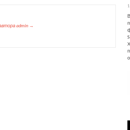
1
В
п
автора admin →
ф
S
X
п
о