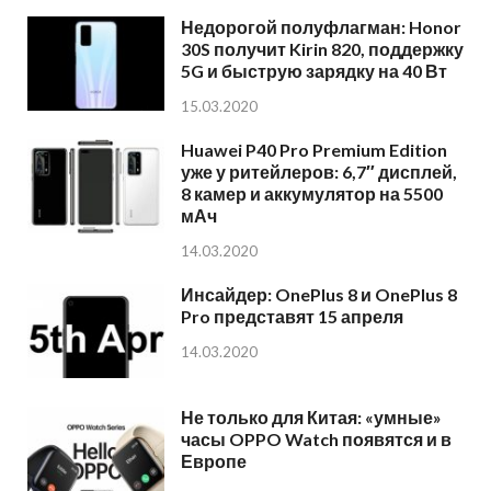
Недорогой полуфлагман: Honor
30S получит Kirin 820, поддержку
5G и быструю зарядку на 40 Вт
15.03.2020
Huawei P40 Pro Premium Edition
уже у ритейлеров: 6,7″ дисплей,
8 камер и аккумулятор на 5500
мАч
14.03.2020
Инсайдер: OnePlus 8 и OnePlus 8
Pro представят 15 апреля
14.03.2020
Не только для Китая: «умные»
часы OPPO Watch появятся и в
Европе