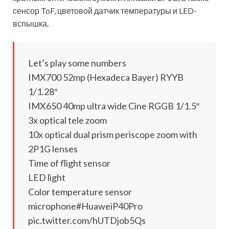
сенсор ToF, цветовой датчик температуры и LED-
вспышка.
Let’s play some numbers
IMX700 52mp (Hexadeca Bayer) RYYB
1/1.28″
IMX650 40mp ultra wide Cine RGGB 1/1.5″
3x optical tele zoom
10x optical dual prism periscope zoom with
2P1G lenses
Time of flight sensor
LED light
Color temperature sensor
microphone#HuaweiP40Pro
pic.twitter.com/hUTDjob5Qs