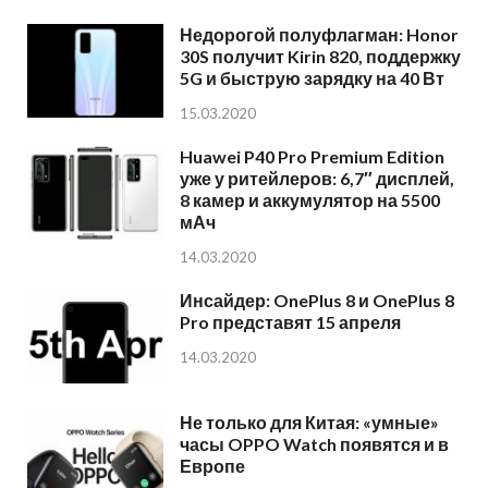
Недорогой полуфлагман: Honor
30S получит Kirin 820, поддержку
5G и быструю зарядку на 40 Вт
15.03.2020
Huawei P40 Pro Premium Edition
уже у ритейлеров: 6,7″ дисплей,
8 камер и аккумулятор на 5500
мАч
14.03.2020
Инсайдер: OnePlus 8 и OnePlus 8
Pro представят 15 апреля
14.03.2020
Не только для Китая: «умные»
часы OPPO Watch появятся и в
Европе