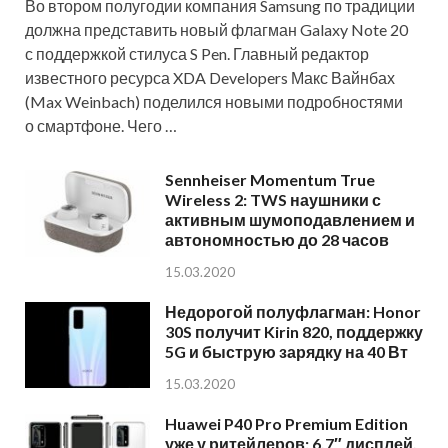
Во втором полугодии компания Samsung по традиции
должна представить новый флагман Galaxy Note 20
с поддержкой стилуса S Pen. Главный редактор
известного ресурса XDA Developers Макс Вайнбах
(Max Weinbach) поделился новыми подробностями
о смартфоне. Чего …
Sennheiser Momentum True
Wireless 2: TWS наушники с
активным шумоподавлением и
автономностью до 28 часов
15.03.2020
Недорогой полуфлагман: Honor
30S получит Kirin 820, поддержку
5G и быструю зарядку на 40 Вт
15.03.2020
Huawei P40 Pro Premium Edition
уже у ритейлеров: 6,7″ дисплей,